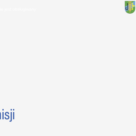
ie jest obsługiwany
sji