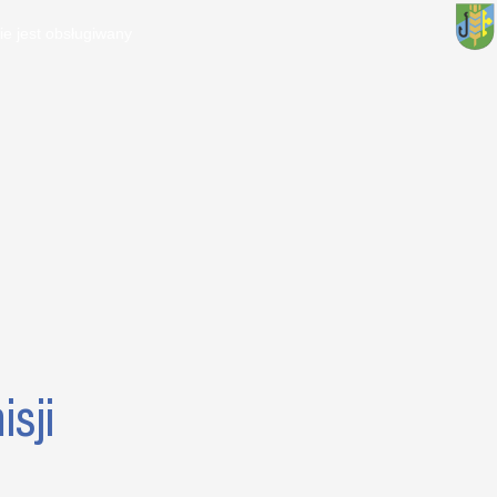
ie jest obsługiwany
sji