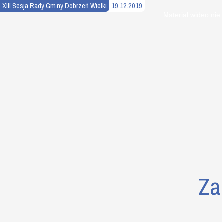
XIII Sesja Rady Gminy Dobrzeń Wielki
19.12.2019
This
is
Materiał wideo nie
a
modal
window.
Za