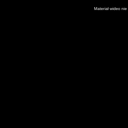
This
is
Materiał wideo nie
a
modal
window.