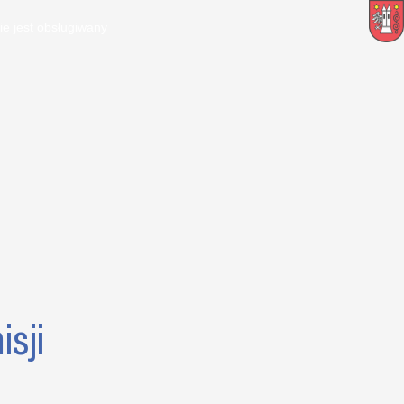
ie jest obsługiwany
sji