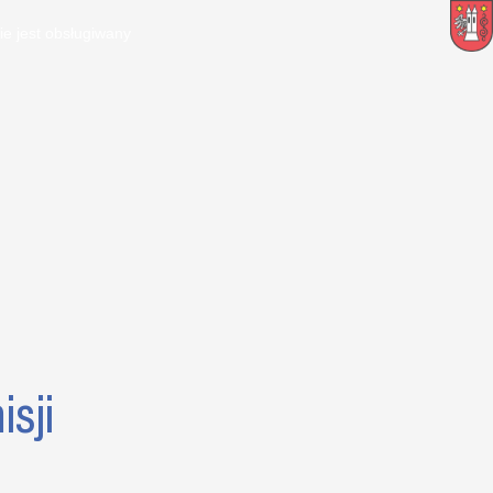
ie jest obsługiwany
sji