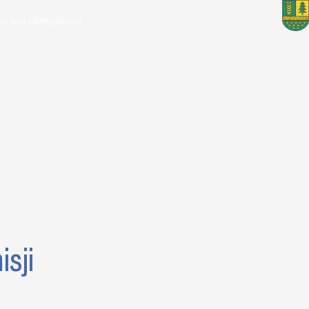
ie jest obsługiwany
sji