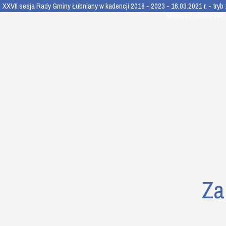
XXVII sesja Rady Gminy Łubniany w kadencji 2018 - 2023 - 16.03.2021 r. - tryb
This
is
Materiał wideo nie
a
modal
window.
Za