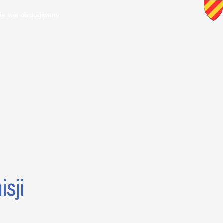
ie jest obsługiwany
sji