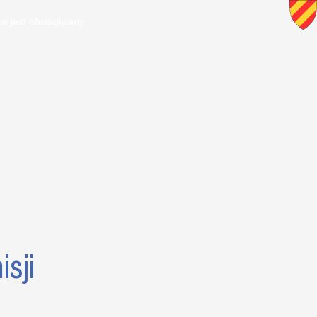
ie jest obsługiwany
sji