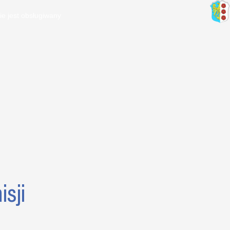
ie jest obsługiwany
sji