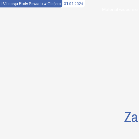
LVII sesja Rady Powiatu w Oleśnie
31.01.2024
This
is
Materiał wideo nie
a
modal
window.
Za