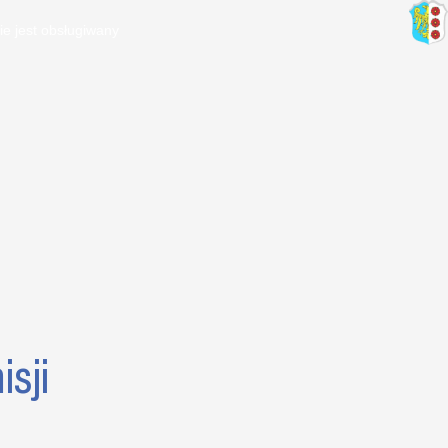
ie jest obsługiwany
sji