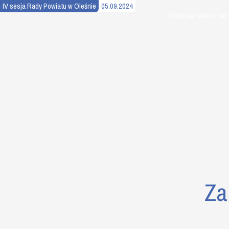
IV sesja Rady Powiatu w Oleśnie
05.09.2024
This
is
Materiał wideo nie
a
modal
window.
Za