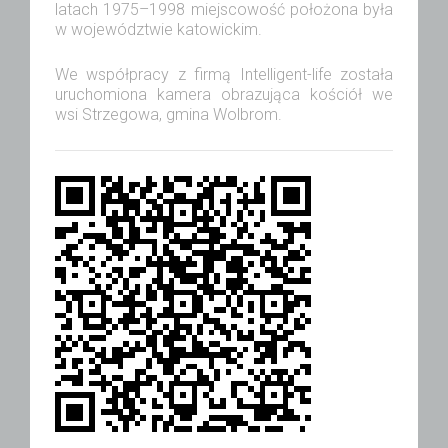
latach 1975–1998 miejscowość położona była
w województwie katowickim.
We współpracy z firmą Intelligent-life została
uruchomiona kamera obrazująca kościół we
wsi Strzegowa, gmina Wolbrom.