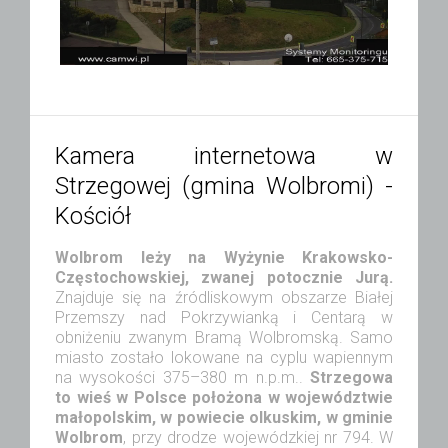
Kamera internetowa w
Strzegowej (gmina Wolbromi) -
Kościół
Wolbrom leży na Wyżynie Krakowsko-
Częstochowskiej, zwanej potocznie Jurą.
Znajduje się na źródliskowym obszarze Białej
Przemszy nad Pokrzywianką i Centarą w
obniżeniu zwanym Bramą Wolbromską. Samo
miasto zostało lokowane na cyplu wapiennym
na wysokości 375–380 m n.p.m..
Strzegowa
to wieś w Polsce położona w województwie
małopolskim, w powiecie olkuskim, w gminie
Wolbrom
, przy drodze wojewódzkiej nr 794. W